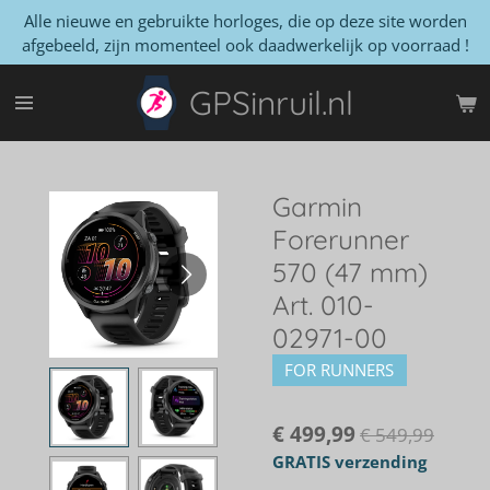
Alle nieuwe en gebruikte horloges, die op deze site worden
Ga
afgebeeld, zijn momenteel ook daadwerkelijk op voorraad !
direct
naar
GPSinruil.nl
de
hoofdinhoud
Garmin
Forerunner
570 (47 mm)
Art. 010-
02971-00
FOR RUNNERS
€ 499,99
€ 549,99
GRATIS verzending