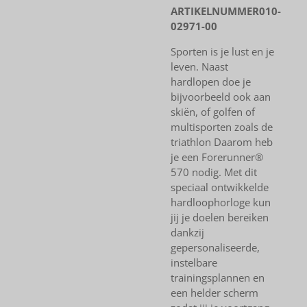
ARTIKELNUMMER
010-
02971-00
Sporten is je lust en je
leven. Naast
hardlopen doe je
bijvoorbeeld ook aan
skiën, of golfen of
multisporten zoals de
triathlon Daarom heb
je een Forerunner®
570 nodig. Met dit
speciaal ontwikkelde
hardloophorloge kun
jij je doelen bereiken
dankzij
gepersonaliseerde,
instelbare
trainingsplannen en
een helder scherm