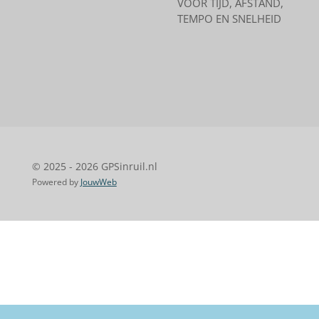
VOOR TIJD, AFSTAND,
TEMPO EN SNELHEID
© 2025 - 2026 GPSinruil.nl
Powered by
JouwWeb