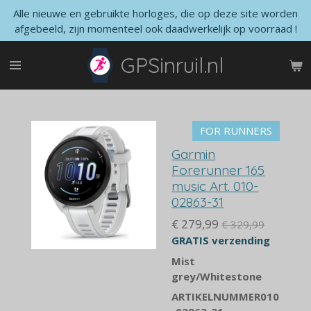
Alle nieuwe en gebruikte horloges, die op deze site worden
Ga
afgebeeld, zijn momenteel ook daadwerkelijk op voorraad !
direct
naar
GPSinruil.nl
de
hoofdinhoud
FOR RUNNERS
Garmin
Forerunner 165
music Art. 010-
02863-31
€ 279,99
€ 329,99
GRATIS verzending
Mist
grey/Whitestone
ARTIKELNUMMER
010