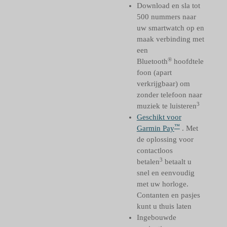
Download en sla tot
500 nummers naar
uw smartwatch op en
maak verbinding met
een
®
Bluetooth
hoofdtele
foon (apart
verkrijgbaar) om
zonder telefoon naar
3
muziek te luisteren
Geschikt voor
™
Garmin Pay
. Met
de oplossing voor
contactloos
3
betalen
betaalt u
snel en eenvoudig
met uw horloge.
Contanten en pasjes
kunt u thuis laten
Ingebouwde