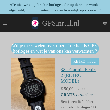
Alle nieuwe en gebruikte horloges, die op deze site worden
Ga
afgebeeld, zijn momenteel ook daadwerkelijk op voorraad !
direct
naar
de
GPSinruil.nl
hoofdinhoud
Wil je meer weten over onze 2-de hands GPS-
horloges en wat je van ons kan verwachten ?
RETRO-model
38 - Garmin Fenix
2 (RETRO-
MODEL)
€ 50,00
€ 75,00
GRATIS verzending
Ben je een liefhebber
van
retro horloges
? Dit