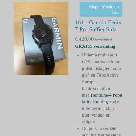
Maps, Music en
Pay
161 - Garmin Fenix
7 Pro Saffier Solar
€ 420,00
€ 450,00
GRATIS verzending
Ultieme multisport
GPS-smartwatch met
polshartslagtechnolo
1
gie
en TopoActive
Europe
kleurenkaarten
™
met
Trendline
Popu
larity Routing
zodat
u de beste paden
kunt vinden en
volgen
De pulse oxymeter-
acclimatiseringssens