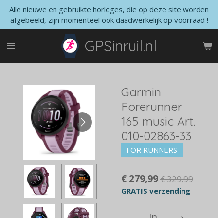
Alle nieuwe en gebruikte horloges, die op deze site worden
Ga
afgebeeld, zijn momenteel ook daadwerkelijk op voorraad !
direct
naar
GPSinruil.nl
de
hoofdinhoud
Garmin
Forerunner
165 music Art.
010-02863-33
FOR RUNNERS
€ 279,99
€ 329,99
GRATIS verzending
In