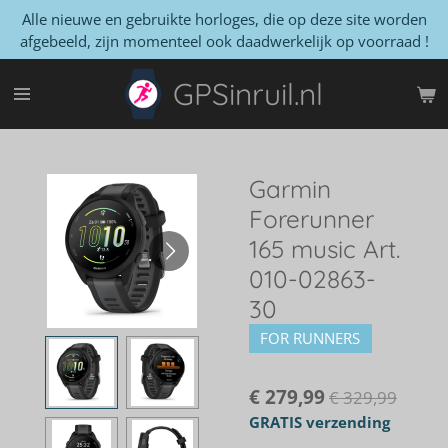
Alle nieuwe en gebruikte horloges, die op deze site worden
Ga
afgebeeld, zijn momenteel ook daadwerkelijk op voorraad !
direct
naar
GPSinruil.nl
de
hoofdinhoud
Garmin
Forerunner
165 music Art.
010-02863-
30
FOR RUNNERS
€ 279,99
€ 329,99
GRATIS verzending