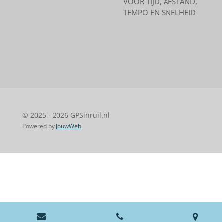
VOOR TIJD, AFSTAND,
TEMPO EN SNELHEID
© 2025 - 2026 GPSinruil.nl
Powered by
JouwWeb