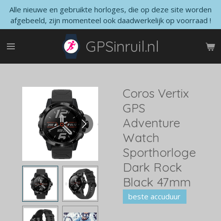
Alle nieuwe en gebruikte horloges, die op deze site worden
Ga
afgebeeld, zijn momenteel ook daadwerkelijk op voorraad !
direct
naar
GPSinruil.nl
de
hoofdinhoud
Coros Vertix
GPS
Adventure
Watch
Sporthorloge
Dark Rock
Black 47mm
beste accuduur