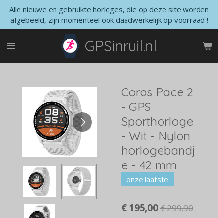
Alle nieuwe en gebruikte horloges, die op deze site worden
Ga
afgebeeld, zijn momenteel ook daadwerkelijk op voorraad !
direct
naar
GPSinruil.nl
de
hoofdinhoud
Coros Pace 2
- GPS
Sporthorloge
- Wit - Nylon
horlogebandj
e - 42 mm
onze laatste
€ 195,00
€ 299,90